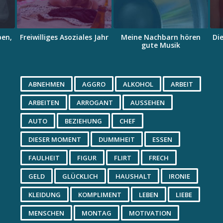
ben,
Freiwilliges Asoziales Jahr
Meine Nachbarn hören
Die
gute Musik
ABNEHMEN
AGGRO
ALKOHOL
ARBEIT
ARBEITEN
ARROGANT
AUSSEHEN
AUTO
BEZIEHUNG
CHEF
DIESER MOMENT
DUMMHEIT
ESSEN
FAULHEIT
FIGUR
FLIRT
FRECH
GELD
GLÜCKLICH
HAUSHALT
IRONIE
KLEIDUNG
KOMPLIMENT
LEBEN
LIEBE
MENSCHEN
MONTAG
MOTIVATION