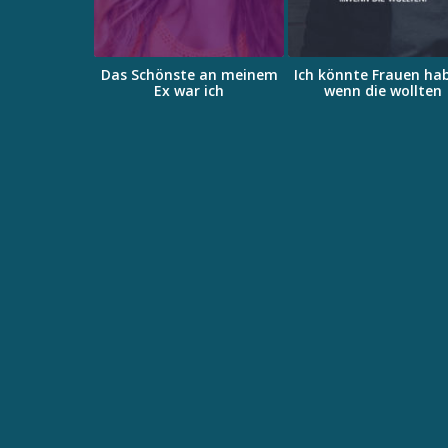
ch am Essen
Das Schönste an meinem
Ich könnte Frauen ha
n!
Ex war ich
wenn die wollten