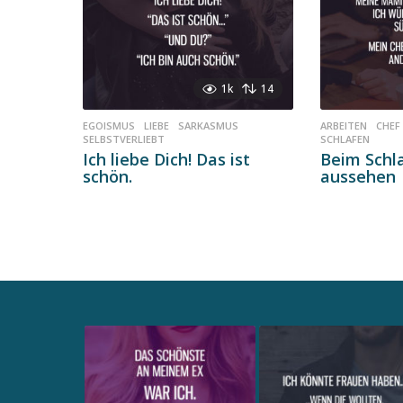
1k
14
EGOISMUS
,
LIEBE
,
SARKASMUS
,
ARBEITEN
,
CHEF
SELBSTVERLIEBT
SCHLAFEN
Ich liebe Dich! Das ist
Beim Schl
schön.
aussehen