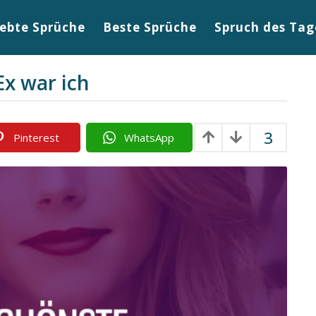
iebte Sprüche
Beste Sprüche
Spruch des Tag
x war ich
3
Pinterest
WhatsApp