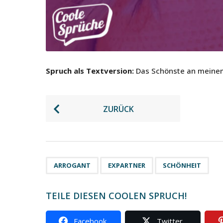
Spruch als Textversion:
Das Schönste an meinem
P
ZURÜCK
o
s
t
P
,
,
ARROGANT
EXPARTNER
SCHÖNHEIT
a
g
TEILE DIESEN COOLEN SPRUCH!
i
n
Facebook
Twitter