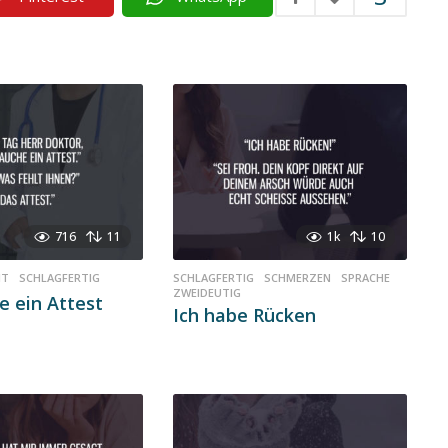
716
11
1k
10
IT
,
SCHLAGFERTIG
SCHLAGFERTIG
,
SCHMERZEN
,
SPRACHE
,
ZWEIDEUTIG
e ein Attest
Ich habe Rücken