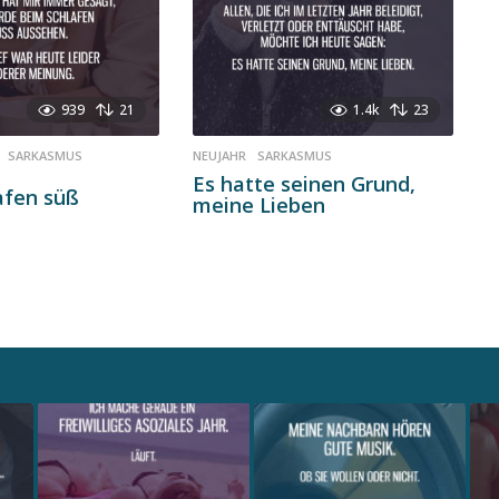
939
21
1.4k
23
,
SARKASMUS
,
NEUJAHR
,
SARKASMUS
Es hatte seinen Grund,
afen süß
meine Lieben