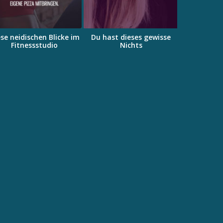
se neidischen Blicke im
Du hast dieses gewisse
Würde ich
Fitnessstudio
Nichts
l