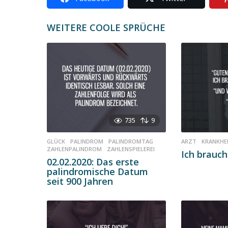
a
t
WEITERE COOLE SPRÜCHE
i
o
n
735
9
GLÜCK
,
PALINDROM
,
PALINDROMTAG
,
ARZT
,
KRANKHE
ZAHLENPALINDROM
,
ZAHLENSPIELEREI
Ich brauch
02.02.2020: Das erste
palindromische Datum
seit 900 Jahren