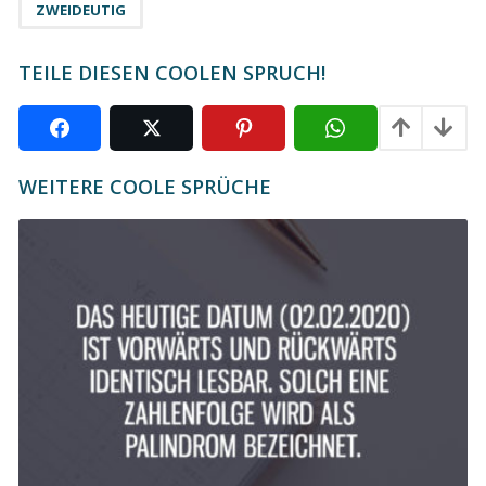
a
ZWEIDEUTIG
g
i
TEILE DIESEN COOLEN SPRUCH!
n
a
t
i
WEITERE COOLE SPRÜCHE
o
n