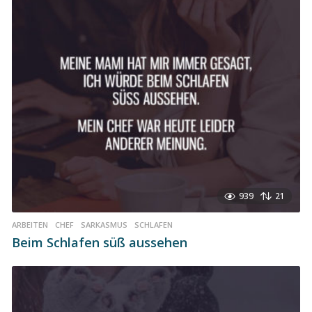
939
21
ARBEITEN
,
CHEF
,
SARKASMUS
,
SCHLAFEN
Beim Schlafen süß aussehen