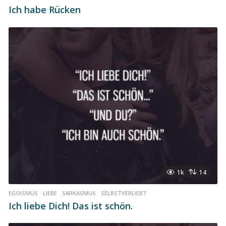
Ich habe Rücken
1k
14
EGOISMUS
,
LIEBE
,
SARKASMUS
,
SELBSTVERLIEBT
Ich liebe Dich! Das ist schön.