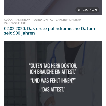
735
9
GLÜCK
,
PALINDROM
,
PALINDROMTAG
,
ZAHLENPALINDROM
,
ZAHLENSPIELEREI
02.02.2020: Das erste palindromische Datum
seit 900 Jahren