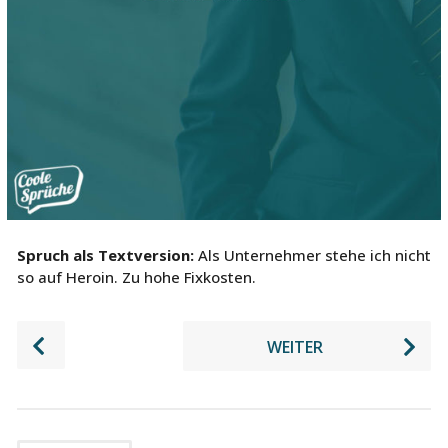
Spruch als Textversion:
Als Unternehmer stehe ich nicht
so auf Heroin. Zu hohe Fixkosten.
P
WEITER
o
s
t
P