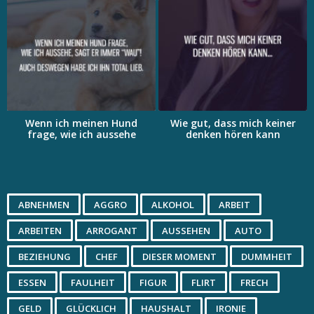
Wenn ich meinen Hund
Wie gut, dass mich keiner
frage, wie ich aussehe
denken hören kann
ABNEHMEN
AGGRO
ALKOHOL
ARBEIT
ARBEITEN
ARROGANT
AUSSEHEN
AUTO
BEZIEHUNG
CHEF
DIESER MOMENT
DUMMHEIT
ESSEN
FAULHEIT
FIGUR
FLIRT
FRECH
GELD
GLÜCKLICH
HAUSHALT
IRONIE