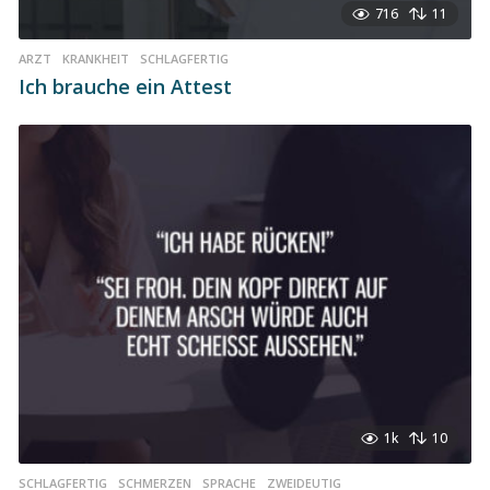
716
11
ARZT
,
KRANKHEIT
,
SCHLAGFERTIG
Ich brauche ein Attest
1k
10
SCHLAGFERTIG
,
SCHMERZEN
,
SPRACHE
,
ZWEIDEUTIG