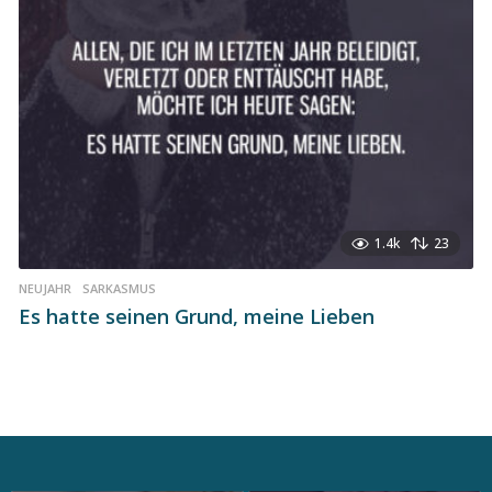
1.4k
23
NEUJAHR
,
SARKASMUS
Es hatte seinen Grund, meine Lieben