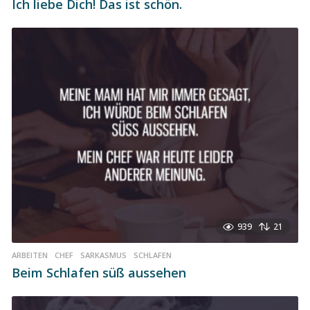
Ich liebe Dich! Das ist schön.
939
21
ARBEITEN
,
CHEF
,
SARKASMUS
,
SCHLAFEN
Beim Schlafen süß aussehen