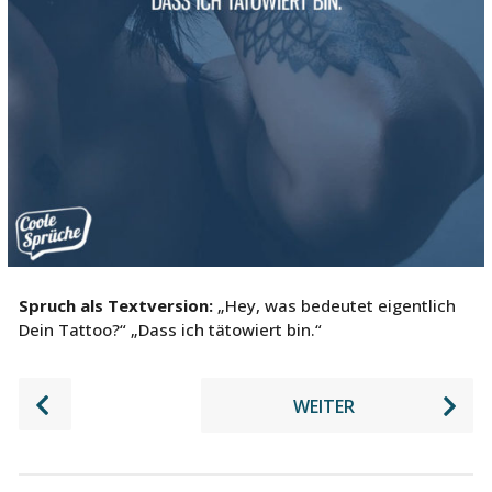
Spruch als Textversion:
„Hey, was bedeutet eigentlich
Dein Tattoo?“ „Dass ich tätowiert bin.“
P
WEITER
o
s
t