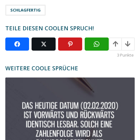
P
a
SCHLAGFERTIG
g
i
TEILE DIESEN COOLEN SPRUCH!
n
a
t
3
Punkte
i
o
WEITERE COOLE SPRÜCHE
n