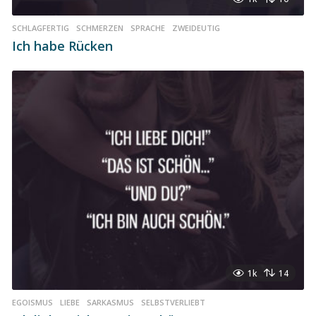
SCHLAGFERTIG
,
SCHMERZEN
,
SPRACHE
,
ZWEIDEUTIG
Ich habe Rücken
1k
14
EGOISMUS
,
LIEBE
,
SARKASMUS
,
SELBSTVERLIEBT