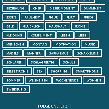
BEZIEHUNG
CHEF
DIESER MOMENT
DUMMHEIT
ESSEN
FAULHEIT
FIGUR
FLIRT
FRECH
GELD
GLÜCKLICH
HAUSHALT
IRONIE
KLEIDUNG
KOMPLIMENT
LEBEN
LIEBE
MENSCHEN
MONTAG
MOTIVATION
MUSIK
MÄDELS
MÄNNER
SARKASMUS
SCHAKKELINE
SCHLAFEN
SCHLAGFERTIG
SCHULE
SELBSTIRONIE
SEX
SHOPPING
SMARTPHONE
SOMMER
WEISHEITEN
WOCHENENDE
WOHNEN
ZWEIDEUTIG
FOLGE UNS JETZT: