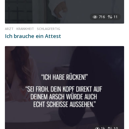
716
11
ARZT
,
KRANKHEIT
,
SCHLAGFERTIG
Ich brauche ein Attest
1k
10