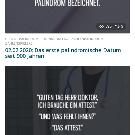
735
9
GLÜCK
,
PALINDROM
,
PALINDROMTAG
,
ZAHLENPALINDROM
,
ZAHLENSPIELEREI
02.02.2020: Das erste palindromische Datum
seit 900 Jahren