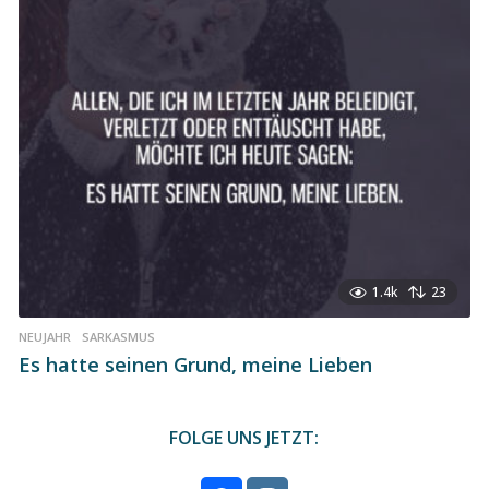
1.4k
23
NEUJAHR
,
SARKASMUS
Es hatte seinen Grund, meine Lieben
FOLGE UNS JETZT: