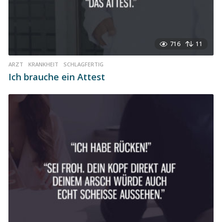
716
11
ARZT
,
KRANKHEIT
,
SCHLAGFERTIG
Ich brauche ein Attest