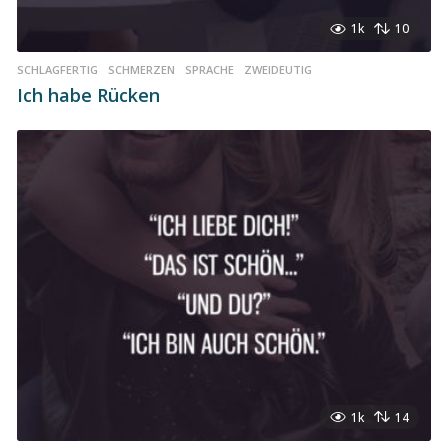
1k
10
SCHLAGFERTIG
,
SCHMERZEN
,
SPRACHE
,
ZWEIDEUTIG
Ich habe Rücken
1k
14