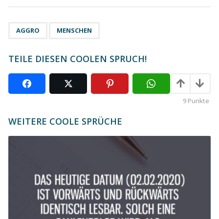
t
P
,
a
AGGRO
MENSCHEN
g
i
TEILE DIESEN COOLEN SPRUCH!
n
a
t
9
Punkte
i
o
WEITERE COOLE SPRÜCHE
n