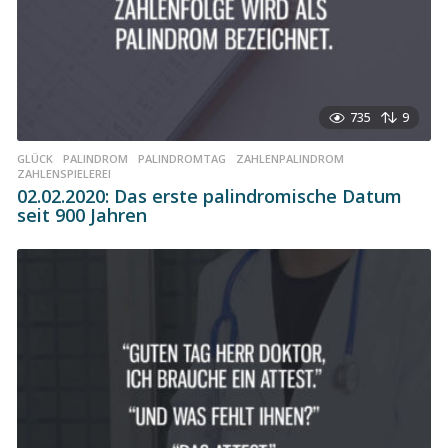
735
9
GLÜCK
,
PALINDROM
,
PALINDROMTAG
,
ZAHLENPALINDROM
,
ZAHLENSPIELEREI
02.02.2020: Das erste palindromische Datum
seit 900 Jahren