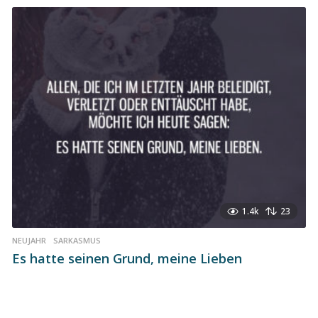
1.4k
23
NEUJAHR
,
SARKASMUS
Es hatte seinen Grund, meine Lieben