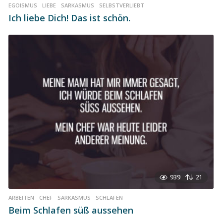
EGOISMUS
,
LIEBE
,
SARKASMUS
,
SELBSTVERLIEBT
Ich liebe Dich! Das ist schön.
939
21
ARBEITEN
,
CHEF
,
SARKASMUS
,
SCHLAFEN
Beim Schlafen süß aussehen