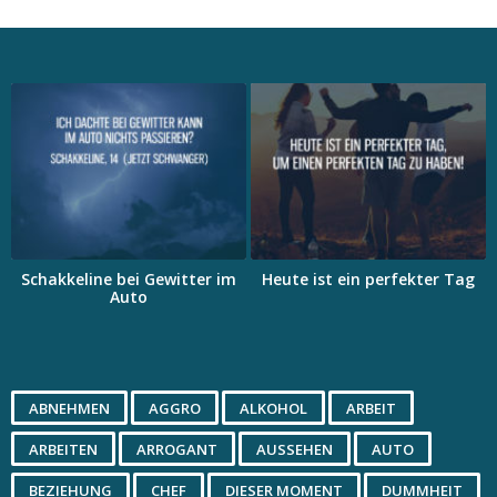
Schakkeline bei Gewitter im
Heute ist ein perfekter Tag
Auto
ABNEHMEN
AGGRO
ALKOHOL
ARBEIT
ARBEITEN
ARROGANT
AUSSEHEN
AUTO
BEZIEHUNG
CHEF
DIESER MOMENT
DUMMHEIT