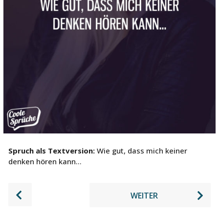
e
Spruch als Textversion:
Wie gut, dass mich keiner
denken hören kann…
P
WEITER
o
s