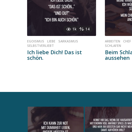
1k
14
EGOISMUS
,
LIEBE
,
SARKASMUS
,
ARBEITEN
,
CHEF
SELBSTVERLIEBT
SCHLAFEN
Ich liebe Dich! Das ist
Beim Schl
schön.
aussehen