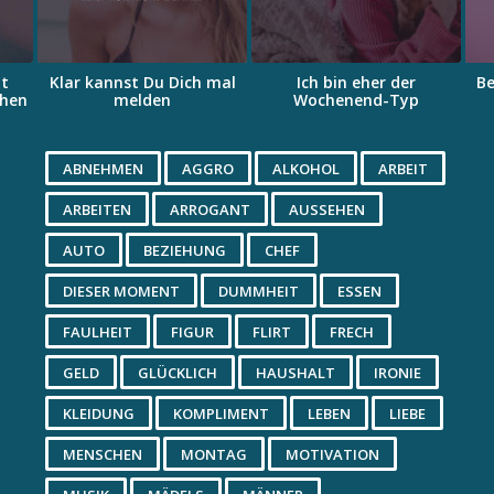
it
Klar kannst Du Dich mal
Ich bin eher der
Be
chen
melden
Wochenend-Typ
ABNEHMEN
AGGRO
ALKOHOL
ARBEIT
ARBEITEN
ARROGANT
AUSSEHEN
AUTO
BEZIEHUNG
CHEF
DIESER MOMENT
DUMMHEIT
ESSEN
FAULHEIT
FIGUR
FLIRT
FRECH
GELD
GLÜCKLICH
HAUSHALT
IRONIE
KLEIDUNG
KOMPLIMENT
LEBEN
LIEBE
MENSCHEN
MONTAG
MOTIVATION