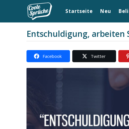
Startseite
Neu
Bel
Entschuldigung, arbeiten S
8
J
b
a
y
Facebook
Twitter
c
h
o
r
o
e
l
n
e
8
s
p
J
r
u
a
e
h
c
r
h
e
e
n