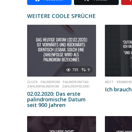
a
t
WEITERE COOLE SPRÜCHE
i
o
n
735
9
GLÜCK
,
PALINDROM
,
PALINDROMTAG
,
ARZT
,
KRANKHE
ZAHLENPALINDROM
,
ZAHLENSPIELEREI
Ich brauch
02.02.2020: Das erste
palindromische Datum
seit 900 Jahren