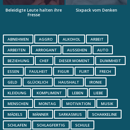
Beleidigte Leute halten ihre
Sixpack vom Denken
Fresse
ABNEHMEN
AGGRO
ALKOHOL
ARBEIT
ARBEITEN
ARROGANT
AUSSEHEN
AUTO
BEZIEHUNG
CHEF
DIESER MOMENT
DUMMHEIT
ESSEN
FAULHEIT
FIGUR
FLIRT
FRECH
GELD
GLÜCKLICH
HAUSHALT
IRONIE
KLEIDUNG
KOMPLIMENT
LEBEN
LIEBE
MENSCHEN
MONTAG
MOTIVATION
MUSIK
MÄDELS
MÄNNER
SARKASMUS
SCHAKKELINE
SCHLAFEN
SCHLAGFERTIG
SCHULE