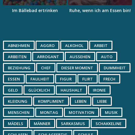
Im Bällebad ertrinken
Ruhe, wenn ich am Essen bin!
ABNEHMEN
AGGRO
ALKOHOL
ARBEIT
ARBEITEN
ARROGANT
AUSSEHEN
AUTO
BEZIEHUNG
CHEF
DIESER MOMENT
DUMMHEIT
ESSEN
FAULHEIT
FIGUR
FLIRT
FRECH
GELD
GLÜCKLICH
HAUSHALT
IRONIE
KLEIDUNG
KOMPLIMENT
LEBEN
LIEBE
MENSCHEN
MONTAG
MOTIVATION
MUSIK
MÄDELS
MÄNNER
SARKASMUS
SCHAKKELINE
SCHLAFEN
SCHLAGFERTIG
SCHULE