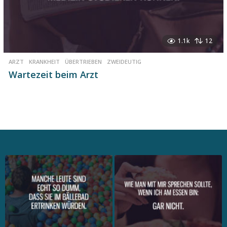
1.1k
12
ARZT
,
KRANKHEIT
,
ÜBERTRIEBEN
,
ZWEIDEUTIG
Wartezeit beim Arzt