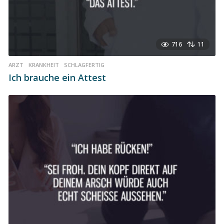
716
11
ARZT
,
KRANKHEIT
,
SCHLAGFERTIG
Ich brauche ein Attest