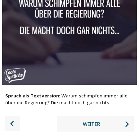
e
Spruch als Textversion:
Warum schimpfen immer alle
über die Regierung? Die macht doch gar nichts…
P
WEITER
o
s