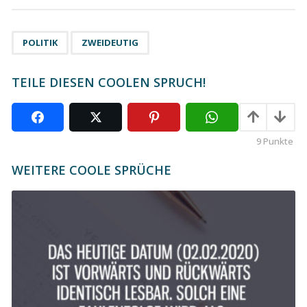
t
P
,
a
POLITIK
ZWEIDEUTIG
g
i
TEILE DIESEN COOLEN SPRUCH!
n
a
t
9
Punkte
i
o
WEITERE COOLE SPRÜCHE
n