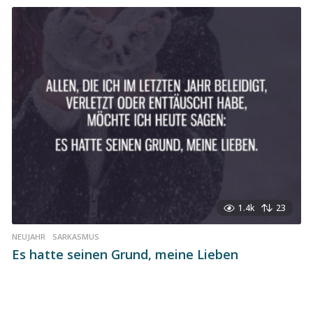
1.4k
23
NEUJAHR
,
SARKASMUS
Es hatte seinen Grund, meine Lieben