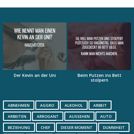
Der Kevin an der Uni
Beim Putzen ins Bett
stolpern
ABNEHMEN
AGGRO
ALKOHOL
ARBEIT
ARBEITEN
ARROGANT
AUSSEHEN
AUTO
BEZIEHUNG
CHEF
DIESER MOMENT
DUMMHEIT