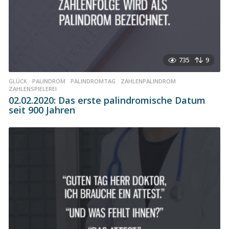
735
9
GLÜCK
,
PALINDROM
,
PALINDROMTAG
,
ZAHLENPALINDROM
,
ZAHLENSPIELEREI
02.02.2020: Das erste palindromische Datum
seit 900 Jahren