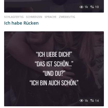
1k
10
SCHLAGFERTIG
,
SCHMERZEN
,
SPRACHE
,
ZWEIDEUTIG
Ich habe Rücken
1k
14