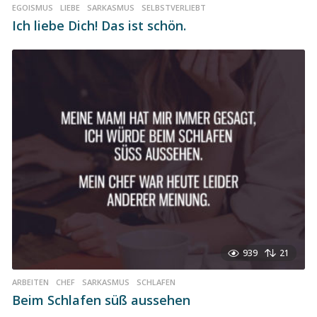
EGOISMUS
,
LIEBE
,
SARKASMUS
,
SELBSTVERLIEBT
Ich liebe Dich! Das ist schön.
939
21
ARBEITEN
,
CHEF
,
SARKASMUS
,
SCHLAFEN
Beim Schlafen süß aussehen